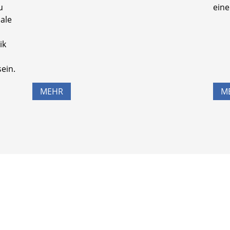
u
eine
iale
ik
ein.
MEHR
M