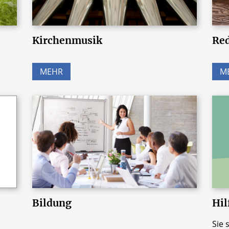
Kirchenmusik
Red
MEHR
M
Bildung
Hil
Sie 