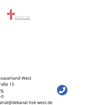
sauerland-West
traße 15
rg
-0
tariat@dekanat-hsk-west.de