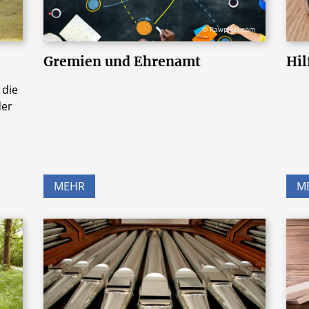
© Rawpixel.com
Gremien und Ehrenamt
Hil
 die
der
MEHR
M