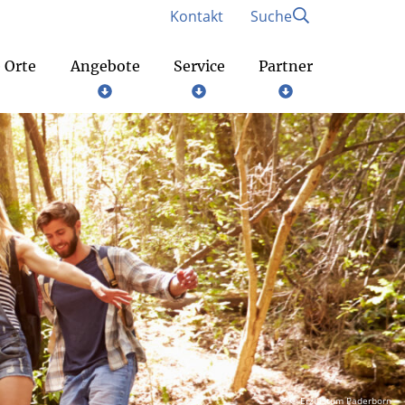
Kontakt
Suche
 Orte
Angebote
Service
Partner
Gottesdienste am Wochenende
Bund der deutschen katholischen Jugend
© © Erzbistum Paderborn