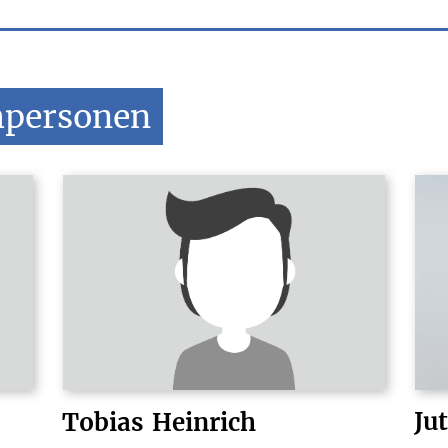
hpersonen
Ju
Tobias
Heinrich