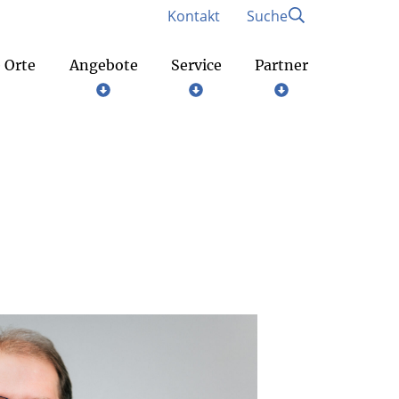
Kontakt
Suche
 Orte
Angebote
Service
Partner
Gottesdienste am Wochenende
Bund der deutschen katholischen Jugend