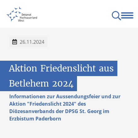
nschen
Pfarreien
Besondere Orte
Angebote
Service
Partner
rnsberg-Sundern
ge zum Leben
Gottesdienste am Wochenende
Bund der deutschen katholischen Jugend
26.11.2024
Aktion
Friedenslicht
aus
Betlehem
2024
Informationen zur Aussendungsfeier und zur
Aktion "Friedenslicht 2024" des
Diözesanverbands der DPSG St. Georg im
Erzbistum Paderborn