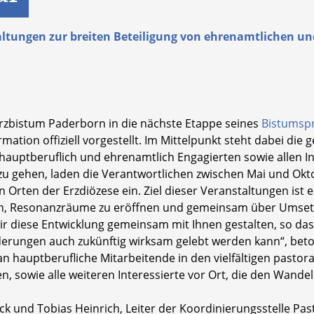
altungen zur breiten Beteiligung von ehrenamtlichen un
Erzbistum Paderborn in die nächste Etappe seines
Bistumsp
mation offiziell vorgestellt. Im Mittelpunkt steht dabei di
hauptberuflich und ehrenamtlich Engagierten sowie allen I
zu gehen, laden die Verantwortlichen zwischen Mai und Okt
rten der Erzdiözese ein. Ziel dieser Veranstaltungen ist es
n, Resonanzräume zu eröffnen und gemeinsam über Umset
wir diese Entwicklung gemeinsam mit Ihnen gestalten, so das
rungen auch zukünftig wirksam gelebt werden kann“, beton
an hauptberufliche Mitarbeitende in den vielfältigen pasto
ten, sowie alle weiteren Interessierte vor Ort, die den Wand
k und Tobias Heinrich, Leiter der Koordinierungsstelle Pas