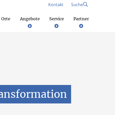
Kontakt
Suche
 Orte
Angebote
Service
Partner
Gottesdienste am Wochenende
Bund der deutschen katholischen Jugend
ransformation