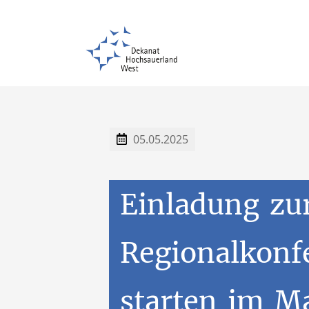
Propsteipfarrei St. Laurentius, Arnsberg
05.05.2025
Einladung
zu
Regionalkonf
starten
im
Ma