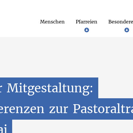
Menschen
Pfarreien
Besondere
Caritasverband Arnsberg-Sundern
Netzwerk. Wege zum Leben
r
Mitgestaltung:
erenzen
zur
Pastoralt
i