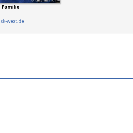
© Tanja Münnich
 Familie
sk-west.de