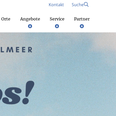
Kontakt
Suche
 Orte
Angebote
Service
Partner
Gottesdienste am Wochenende
Bund der deutschen katholischen Jugend