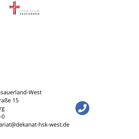
sauerland-West
traße 15
rg
-0
tariat@dekanat-hsk-west.de