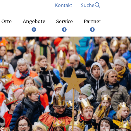
Kontakt
Suche
 Orte
Angebote
Service
Partner
Gottesdienste am Wochenende
Bund der deutschen katholischen Jugend
© Besim Mazhiqi