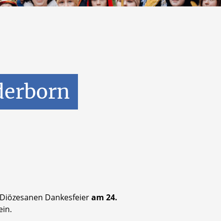
derborn
r Diözesanen Dankesfeier
am 24.
ein.