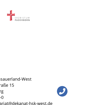
sauerland-West
traße 15
rg
-0
tariat@dekanat-hsk-west.de