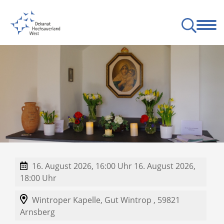
nschen
Pfarreien
Besondere Orte
Angebote
Service
Partner
rnsberg-Sundern
ge zum Leben
Gottesdienste am Wochenende
Bund der deutschen katholischen Jugend
16. August 2026, 16:00 Uhr
16. August 2026,
18:00 Uhr
Wintroper Kapelle,
Gut Wintrop ,
59821
Arnsberg