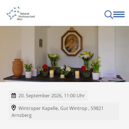
nschen
Pfarreien
Besondere Orte
Angebote
Service
Partner
rnsberg-Sundern
ge zum Leben
Gottesdienste am Wochenende
Bund der deutschen katholischen Jugend
20. September 2026, 11:00 Uhr
Wintroper Kapelle,
Gut Wintrop ,
59821
Arnsberg