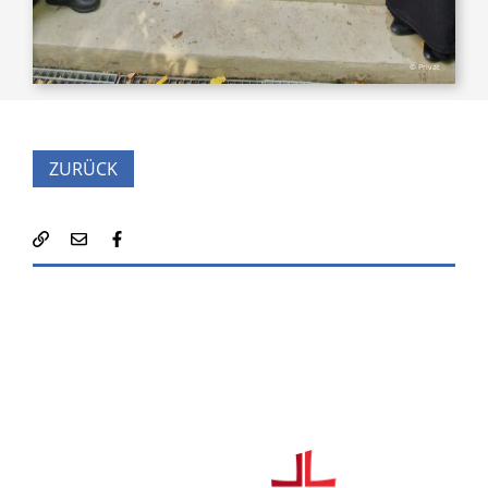
© Privat
ZURÜCK